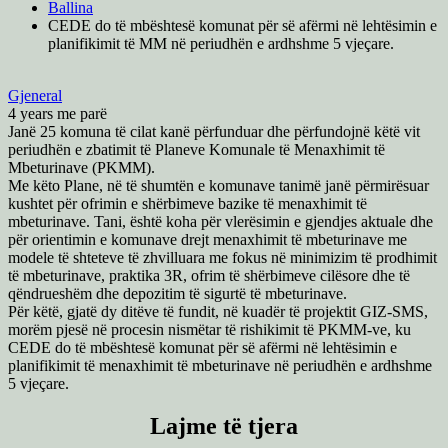
Ballina
CEDE do të mbështesë komunat për së afërmi në lehtësimin e
planifikimit të MM në periudhën e ardhshme 5 vjeçare.
Gjeneral
4 years me parë
Janë 25 komuna të cilat kanë përfunduar dhe përfundojnë këtë vit
periudhën e zbatimit të Planeve Komunale të Menaxhimit të
Mbeturinave (PKMM).
Me këto Plane, në të shumtën e komunave tanimë janë përmirësuar
kushtet për ofrimin e shërbimeve bazike të menaxhimit të
mbeturinave. Tani, është koha për vlerësimin e gjendjes aktuale dhe
për orientimin e komunave drejt menaxhimit të mbeturinave me
modele të shteteve të zhvilluara me fokus në minimizim të prodhimit
të mbeturinave, praktika 3R, ofrim të shërbimeve cilësore dhe të
qëndrueshëm dhe depozitim të sigurtë të mbeturinave.
Për këtë, gjatë dy ditëve të fundit, në kuadër të projektit GIZ-SMS,
morëm pjesë në procesin nismëtar të rishikimit të PKMM-ve, ku
CEDE do të mbështesë komunat për së afërmi në lehtësimin e
planifikimit të menaxhimit të mbeturinave në periudhën e ardhshme
5 vjeçare.
Lajme të tjera