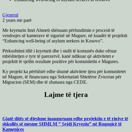
Gjeneral
2 years me parë
Me kryetarin Imri Ahmeti shënuam përfundimin e procesit të
vendosjes së kamerave të sigurisë në Magure, në kuadër të projektit
“Enhancing well-being of asylum seekers in Kosovo”.
Përkushtimi tillë i kryetarit dhe i stafit të komunës duke ofruar
mbështetjen e tyre të parezervë, kanë ndikuar që aktivitetet e
projektit të sjellin rezultate pozitive për komunitetin e Magures.
Ky projekt ka përfshirë edhe shumë aktivitete tjera për komunitetet
në Magure, të financuara nga Sekretariati Shtetëror Zviceran për
Migracion (SEM) dhe të zbatuara nga CEDE.
Lajme të tjera
Gjatë ditës së djeshme inauguruam edhe projektin e të rinjve të
shkollës së mesme SHMLM ” Sejdi Kryeziu” në Rogoqicë të
Kamenices