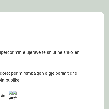
përdorimin e ujërave të shiut në shkollën
ërdoret për mirëmbajtjen e gjelbërimit dhe
ja publike.
ësimi