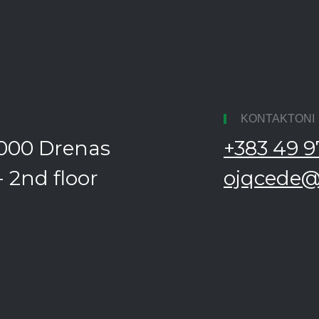
KONTAKTONI
13000 Drenas
+383 49 9
 2nd floor
ojqcede