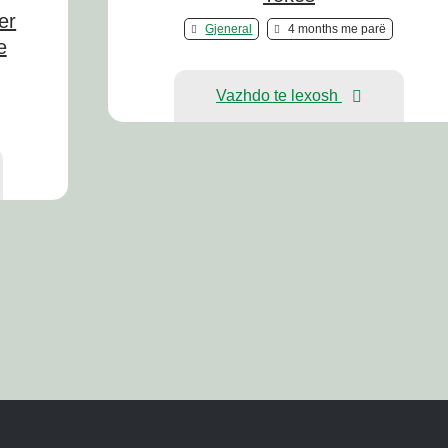
er
Gjeneral
4 months me parë
e
Vazhdo te lexosh