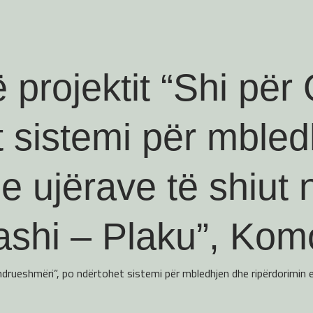
 projektit “Shi pë
t sistemi për mble
 e ujërave të shiut 
ashi – Plaku”, Kom
ndrueshmëri”, po ndërtohet sistemi për mbledhjen dhe ripërdorimin 