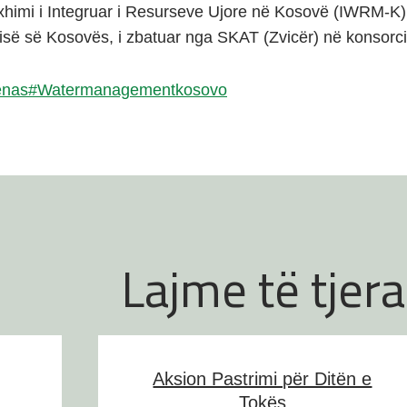
himi i Integruar i Resurseve Ujore në Kosovë (IWRM-K),
ë së Kosovës, i zbatuar nga SKAT (Zvicër) në konsorci
enas
#Watermanagementkosovo
Lajme të tjera
Aksion Pastrimi për Ditën e
Tokës