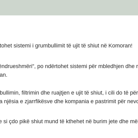
ohet sistemi i grumbullimit të ujit të shiut në Komoran!
Qëndrueshmëri”, po ndërtohet sistemi për mbledhjen dhe ri
an.
imin, filtrimin dhe ruajtjen e ujit të shiut, i cili do të p
a njësia e zjarrfikësve dhe kompania e pastrimit për nevo
e si çdo pikë shiut mund të kthehet në burim jete dhe m