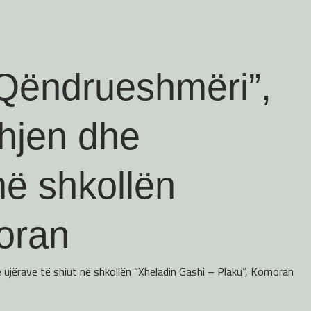
r Qëndrueshmëri”,
dhjen dhe
në shkollën
oran
e ujërave të shiut në shkollën “Xheladin Gashi – Plaku”, Komoran