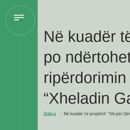
Në kuadër të
po ndërtohe
ripërdorimin
“Xheladin G
Ballina
Në kuadër të projektit “Shi për Që