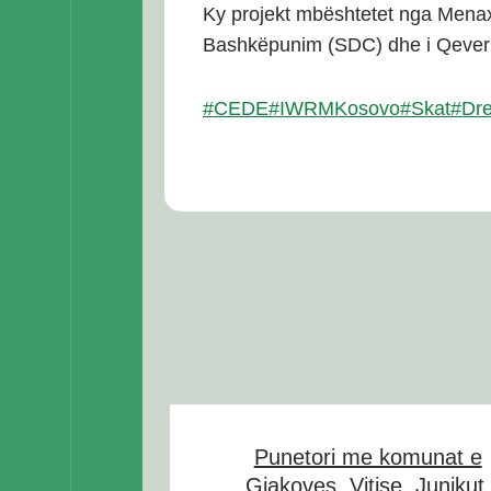
Ky projekt mbështetet nga Menax
Bashkëpunim (SDC) dhe i Qeveris
#CEDE
#IWRMKosovo
#Skat
#Dr
Punetori me komunat e
Gjakoves, Vitise, Junikut,