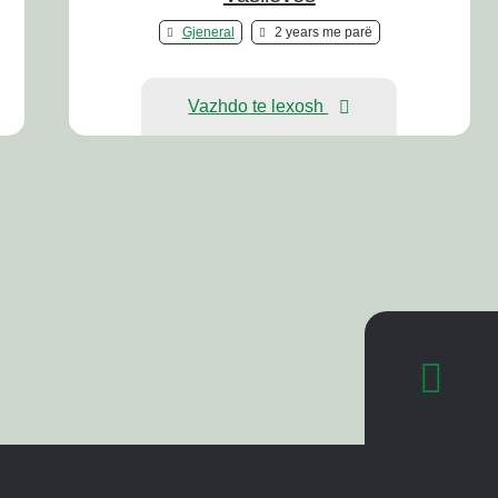
Gjeneral
2 years me parë
Vazhdo te lexosh