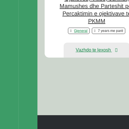
Mamushes dhe Parteshit p
Percaktimin e ojektivave t
PKMM
Gjeneral
7 years me parë
Vazhdo te lexosh