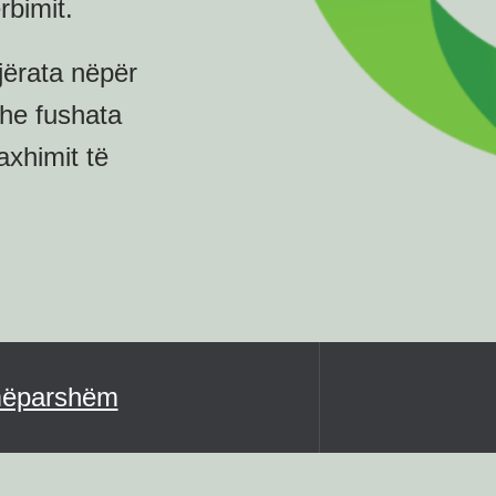
rbimit.
jërata nëpër
he fushata
xhimit të
 mëparshëm