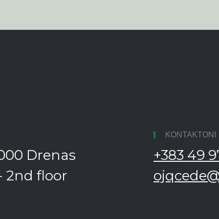
KONTAKTONI
13000 Drenas
+383 49 9
 2nd floor
ojqcede