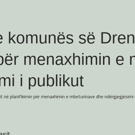
e komunës së Dren
n për menaxhimin e
mi i publikut
në planifikimin për menaxhimin e mbeturinave dhe ndërgjegjësimi i
sit