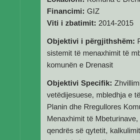
Financimi:
GIZ
Viti i zbatimit:
2014-2015
Objektivi i përgjithshëm:
P
sistemit të menaxhimit të m
komunën e Drenasit
Objektivi Specifik:
Zhvillim
vetëdijesuese, mbledhja e t
Planin dhe Rregullores Kom
Menaxhimit të Mbeturinave, r
qendrës së qytetit, kalkulimi