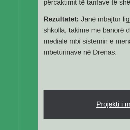
përcaktimit të tarifave të shë
Rezultatet:
Janë mbajtur lig
shkolla, takime me banorë d
mediale mbi sistemin e mena
mbeturinave në Drenas.
Projekti i