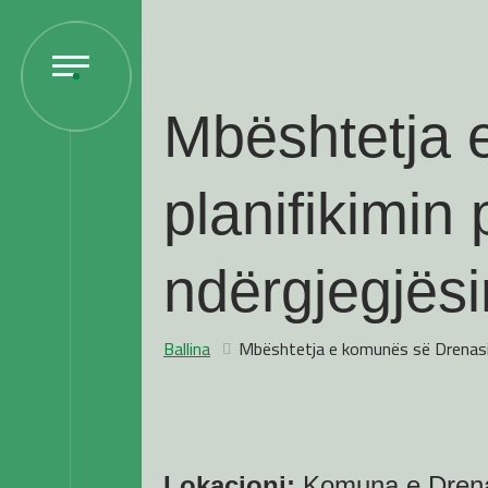
Mbështetja 
planifikimi
ndërgjegjësi
Ballina
Mbështetja e komunës së Drenasit 
Lokacioni:
Komuna e Drena