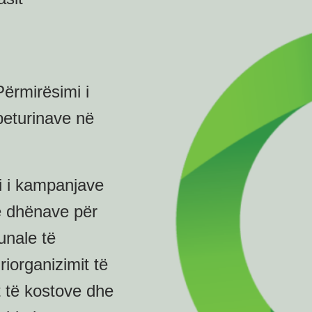
ërmirësimi i
beturinave në
i i kampanjave
ë dhënave për
unale të
iorganizimit të
t të kostove dhe