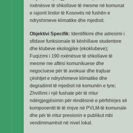
nxënësve të shkollave të mesme në komunat
e rajonit lindor të Kosovës në fushën e
ndryshimeve klimatike dhe mjedisit.
Objektivi Specifik:
Identifikimi dhe adresimi i
sfidave funksionale të këshillave studentore
dhe klubeve ekologjike (ekoklubeve);
Fuqizimi i 190 nxënësve të shkollave të
mesme me aftësi komunikuese dhe
negociuese për të avokuar dhe trajtuar
çështjet e ndryshimeve klimatike dhe
degradimit të mjedisit në komunën e tyre;
Zhvillimi i një fushate për të rritur
ndërgjegjësimin për rëndësinë e përfshirjes së
komponentit të të rinjve në PVLM-të komunale
dhe për të rritur presionin e publikut mbi
vendimmarrësit në nivel lokal.