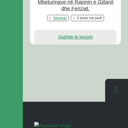
Mbeturinave në Rajonin e Gjilanit
dhe Ferizajt.
Gjeneral
3 years me parë
Vazhdo te lexosh