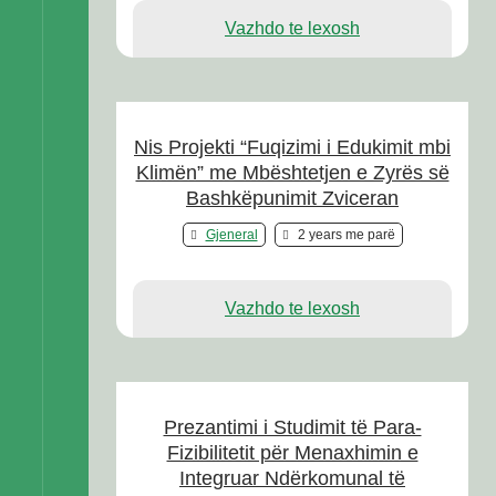
Vazhdo te lexosh
Nis Projekti “Fuqizimi i Edukimit mbi
Klimën” me Mbështetjen e Zyrës së
Bashkëpunimit Zviceran
Gjeneral
2 years me parë
Vazhdo te lexosh
Prezantimi i Studimit të Para-
Fizibilitetit për Menaxhimin e
Integruar Ndërkomunal të