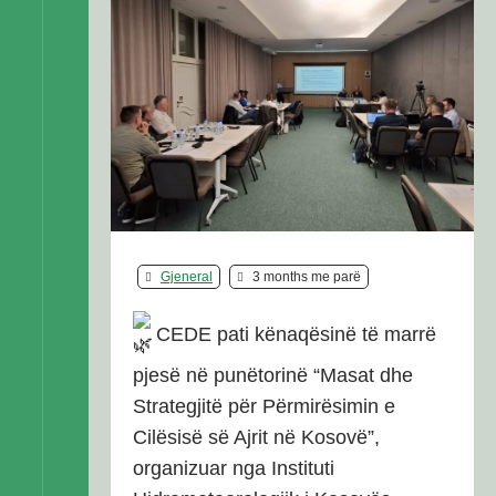
Gjeneral
3 months me parë
CEDE pati kënaqësinë të marrë
pjesë në punëtorinë “Masat dhe
Strategjitë për Përmirësimin e
Cilësisë së Ajrit në Kosovë”,
organizuar nga Instituti