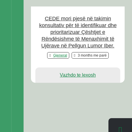
CEDE mori pjesë në takimin
konsultativ për të identifikuar dhe
prioritarizuar Çështjet e
Rëndësishme të Menaxhimit të
Ujërave në Pellgun Lumor Iber.
Gjeneral
3 months me parë
Vazhdo te lexosh