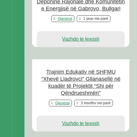
Deponinë Rajonale dhe Komunitetin
e Energjisë në Gabrovo, Bullgari
Gjeneral
1 year me parë
Vazhdo te lexosh
Trajnim Edukativ në SHFMU
“Xhevë Lladrovci” Gllanasellë në
kuadër të Projektit “Shi për
Qëndrueshmëri”
Gjeneral
3 months me parë
Vazhdo te lexosh