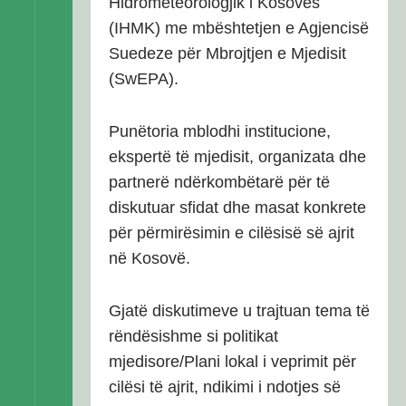
Hidrometeorologjik i Kosovës
(IHMK) me mbështetjen e Agjencisë
Suedeze për Mbrojtjen e Mjedisit
(SwEPA).
Punëtoria mblodhi institucione,
ekspertë të mjedisit, organizata dhe
partnerë ndërkombëtarë për të
diskutuar sfidat dhe masat konkrete
për përmirësimin e cilësisë së ajrit
në Kosovë.
Gjatë diskutimeve u trajtuan tema të
rëndësishme si politikat
mjedisore/Plani lokal i veprimit për
cilësi të ajrit, ndikimi i ndotjes së