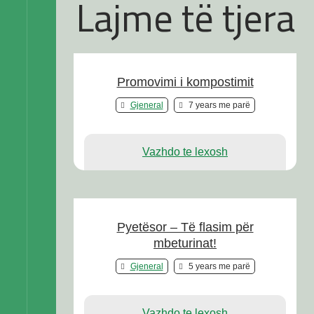
Lajme të tjera
Promovimi i kompostimit
Gjeneral
7 years me parë
Vazhdo te lexosh
Pyetësor – Të flasim për
mbeturinat!
Gjeneral
5 years me parë
Vazhdo te lexosh