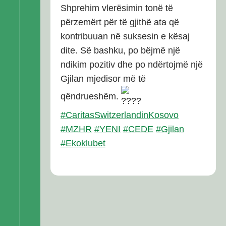
Shprehim vlerësimin tonë të
përzemërt për të gjithë ata që
kontribuuan në suksesin e kësaj
dite. Së bashku, po bëjmë një
ndikim pozitiv dhe po ndërtojmë një
Gjilan mjedisor më të
qëndrueshëm.
#CaritasSwitzerlandinKosovo
#MZHR
#YENI
#CEDE
#Gjilan
#Ekoklubet