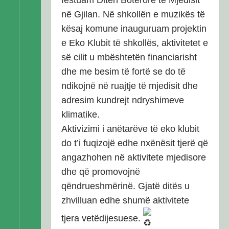
festuam Ditën Botërore të Mjedisit
në Gjilan. Në shkollën e muzikës të
kësaj komune inauguruam projektin
e Eko Klubit të shkollës, aktivitetet e
së cilit u mbështetën financiarisht
dhe me besim të fortë se do të
ndikojnë në ruajtje të mjedisit dhe
adresim kundrejt ndryshimeve
klimatike.
Aktivizimi i anëtarëve të eko klubit
do t’i fuqizojë edhe nxënësit tjerë që
angazhohen në aktivitete mjedisore
dhe që promovojnë
qëndrueshmërinë. Gjatë ditës u
zhvilluan edhe shumë aktivitete
tjera vetëdijesuese.