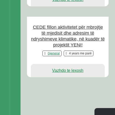
CEDE fillon aktivitetet për mbrojtje
të mjedisit dhe adresim të
ndryshimeve klimatike, në kuadër të
projektit YENI!
Gjeneral
4 years me parë
Vazhdo te lexosh