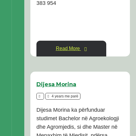
383 954
Read More
Dijesa Morina
4 years me parë
Dijesa Morina ka përfunduar
studimet Bachelor në Agroekologji
dhe Agromjedis, si dhe Master në
Menaxhim të Mjedisit, ndërsa