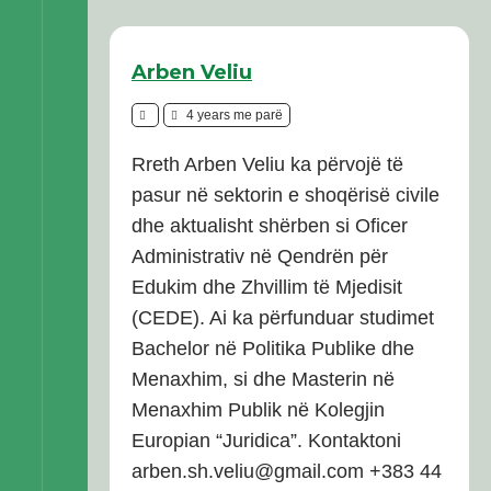
Arben Veliu
4 years me parë
Rreth Arben Veliu ka përvojë të
pasur në sektorin e shoqërisë civile
dhe aktualisht shërben si Oficer
Administrativ në Qendrën për
Edukim dhe Zhvillim të Mjedisit
(CEDE). Ai ka përfunduar studimet
Bachelor në Politika Publike dhe
Menaxhim, si dhe Masterin në
Menaxhim Publik në Kolegjin
Europian “Juridica”. Kontaktoni
arben.sh.veliu@gmail.com +383 44